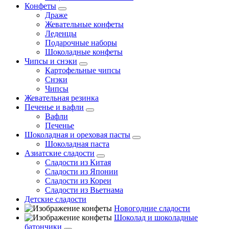
Конфеты
Драже
Жевательные конфеты
Леденцы
Подарочные наборы
Шоколадные конфеты
Чипсы и снэки
Картофельные чипсы
Снэки
Чипсы
Жевательная резинка
Печенье и вафли
Вафли
Печенье
Шоколадная и ореховая пасты
Шоколадная паста
Азиатские сладости
Сладости из Китая
Сладости из Японии
Сладости из Кореи
Сладости из Вьетнама
Детские сладости
Новогодние сладости
Шоколад и шоколадные
батончики