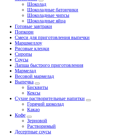
Шоколад
Шоколадные батончики
Шоколадные чипсы
Шоколадные яйца
Готовые завтраки
Попкорн
Смеси для приготовления выпечки
Маршмеллоу
Рисовые клецки
Сиропы
Соусы
Лапша быстрого приготовления
Мармелад
Весовой мармелад
Выпечка
Бисквиты
Кексы
Сухие растворительные напитки
Горячий шоколад
Какао
Кофе
Зерновой
Растворимый
Десертные соусы