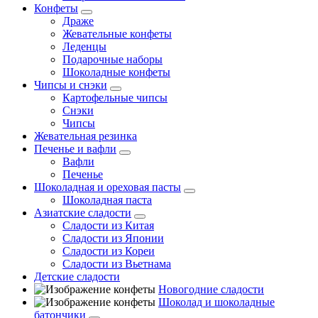
Конфеты
Драже
Жевательные конфеты
Леденцы
Подарочные наборы
Шоколадные конфеты
Чипсы и снэки
Картофельные чипсы
Снэки
Чипсы
Жевательная резинка
Печенье и вафли
Вафли
Печенье
Шоколадная и ореховая пасты
Шоколадная паста
Азиатские сладости
Сладости из Китая
Сладости из Японии
Сладости из Кореи
Сладости из Вьетнама
Детские сладости
Новогодние сладости
Шоколад и шоколадные
батончики