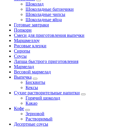
Шоколад
Шоколадные батончики
Шоколадные чипсы
Шоколадные яйца
Готовые завтраки
Попкорн
Смеси для приготовления выпечки
Маршмеллоу
Рисовые клецки
Сиропы
Соусы
Лапша быстрого приготовления
Мармелад
Весовой мармелад
Выпечка
Бисквиты
Кексы
Сухие растворительные напитки
Горячий шоколад
Какао
Кофе
Зерновой
Растворимый
Десертные соусы