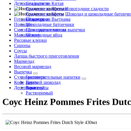
Детские сладости
Сладости из Китая
Сладости из Японии
Новогодние сладости
Сладости из Кореи
Шоколад и шоколадные батончи
Готовые завтраки
Сладости из Вьетнама
Шоколад
Попкорн
Шоколадные батончики
Смеси для приготовления выпечки
Шоколадные чипсы
Маршмеллоу
Шоколадные яйца
Рисовые клецки
Сиропы
Соусы
Лапша быстрого приготовления
Мармелад
Весовой мармелад
Выпечка
Сухие растворительные напитки
Бисквиты
Кофе
Кексы
Горячий шоколад
Десертные соусы
Какао
Зерновой
Растворимый
Соус Heinz Pommes Frites Dutc