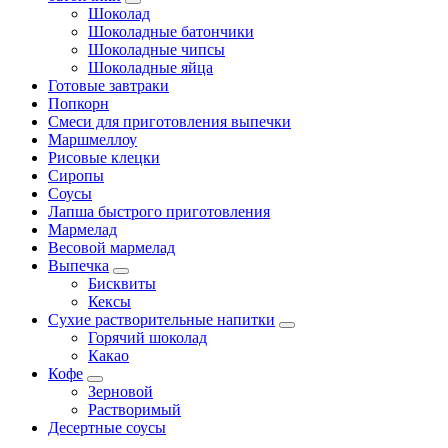
Шоколад
Шоколадные батончики
Шоколадные чипсы
Шоколадные яйца
Готовые завтраки
Попкорн
Смеси для приготовления выпечки
Маршмеллоу
Рисовые клецки
Сиропы
Соусы
Лапша быстрого приготовления
Мармелад
Весовой мармелад
Выпечка
Бисквиты
Кексы
Сухие растворительные напитки
Горячий шоколад
Какао
Кофе
Зерновой
Растворимый
Десертные соусы