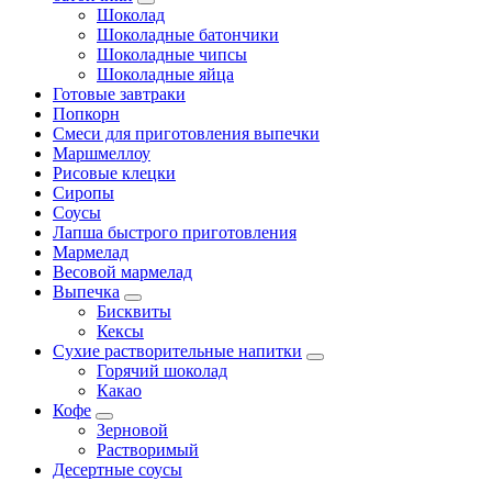
Шоколад
Шоколадные батончики
Шоколадные чипсы
Шоколадные яйца
Готовые завтраки
Попкорн
Смеси для приготовления выпечки
Маршмеллоу
Рисовые клецки
Сиропы
Соусы
Лапша быстрого приготовления
Мармелад
Весовой мармелад
Выпечка
Бисквиты
Кексы
Сухие растворительные напитки
Горячий шоколад
Какао
Кофе
Зерновой
Растворимый
Десертные соусы