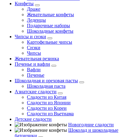
Конфеты
Драже
Жевательные конфеты
Леденцы
Подарочные наборы
Шоколадные конфеты
Чипсы и снэки
Картофельные чипсы
Снэки
Чипсы
Жевательная резинка
Печенье и вафли
Вафли
Печенье
Шоколадная и ореховая пасты
Шоколадная паста
Азиатские сладости
Сладости из Китая
Сладости из Японии
Сладости из Кореи
Сладости из Вьетнама
Детские сладости
Новогодние сладости
Шоколад и шоколадные
батончики