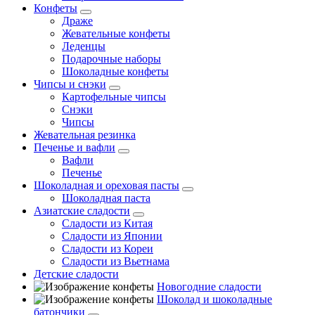
Конфеты
Драже
Жевательные конфеты
Леденцы
Подарочные наборы
Шоколадные конфеты
Чипсы и снэки
Картофельные чипсы
Снэки
Чипсы
Жевательная резинка
Печенье и вафли
Вафли
Печенье
Шоколадная и ореховая пасты
Шоколадная паста
Азиатские сладости
Сладости из Китая
Сладости из Японии
Сладости из Кореи
Сладости из Вьетнама
Детские сладости
Новогодние сладости
Шоколад и шоколадные
батончики