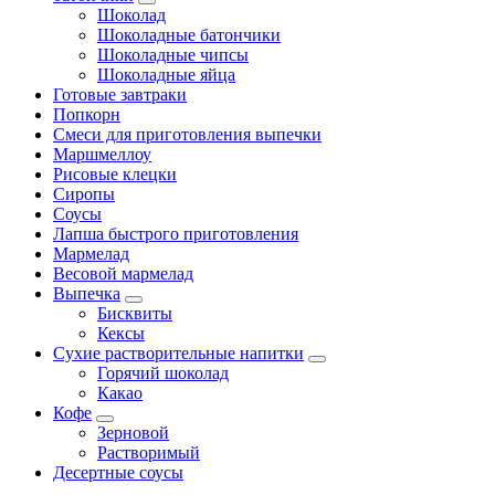
Шоколад
Шоколадные батончики
Шоколадные чипсы
Шоколадные яйца
Готовые завтраки
Попкорн
Смеси для приготовления выпечки
Маршмеллоу
Рисовые клецки
Сиропы
Соусы
Лапша быстрого приготовления
Мармелад
Весовой мармелад
Выпечка
Бисквиты
Кексы
Сухие растворительные напитки
Горячий шоколад
Какао
Кофе
Зерновой
Растворимый
Десертные соусы