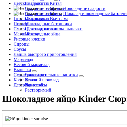
Детские сладости
Сладости из Китая
Сладости из Японии
Новогодние сладости
Сладости из Кореи
Шоколад и шоколадные батончи
Готовые завтраки
Сладости из Вьетнама
Шоколад
Попкорн
Шоколадные батончики
Смеси для приготовления выпечки
Шоколадные чипсы
Маршмеллоу
Шоколадные яйца
Рисовые клецки
Сиропы
Соусы
Лапша быстрого приготовления
Мармелад
Весовой мармелад
Выпечка
Сухие растворительные напитки
Бисквиты
Кофе
Кексы
Горячий шоколад
Десертные соусы
Какао
Зерновой
Растворимый
Шоколадное яйцо Kinder Сюрп