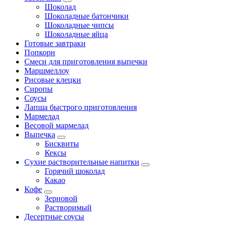
Шоколад
Шоколадные батончики
Шоколадные чипсы
Шоколадные яйца
Готовые завтраки
Попкорн
Смеси для приготовления выпечки
Маршмеллоу
Рисовые клецки
Сиропы
Соусы
Лапша быстрого приготовления
Мармелад
Весовой мармелад
Выпечка
Бисквиты
Кексы
Сухие растворительные напитки
Горячий шоколад
Какао
Кофе
Зерновой
Растворимый
Десертные соусы