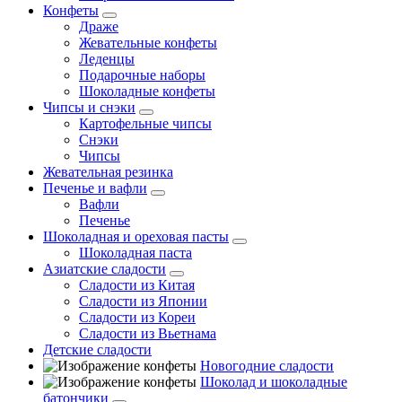
Конфеты
Драже
Жевательные конфеты
Леденцы
Подарочные наборы
Шоколадные конфеты
Чипсы и снэки
Картофельные чипсы
Снэки
Чипсы
Жевательная резинка
Печенье и вафли
Вафли
Печенье
Шоколадная и ореховая пасты
Шоколадная паста
Азиатские сладости
Сладости из Китая
Сладости из Японии
Сладости из Кореи
Сладости из Вьетнама
Детские сладости
Новогодние сладости
Шоколад и шоколадные
батончики