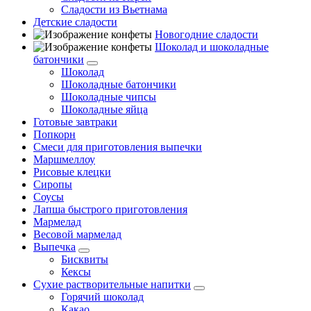
Сладости из Вьетнама
Детские сладости
Новогодние сладости
Шоколад и шоколадные
батончики
Шоколад
Шоколадные батончики
Шоколадные чипсы
Шоколадные яйца
Готовые завтраки
Попкорн
Смеси для приготовления выпечки
Маршмеллоу
Рисовые клецки
Сиропы
Соусы
Лапша быстрого приготовления
Мармелад
Весовой мармелад
Выпечка
Бисквиты
Кексы
Сухие растворительные напитки
Горячий шоколад
Какао