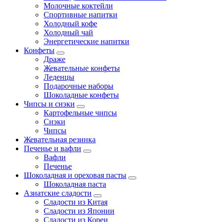
Молочные коктейли
Спортивные напитки
Холодный кофе
Холодный чай
Энергетические напитки
Конфеты
Драже
Жевательные конфеты
Леденцы
Подарочные наборы
Шоколадные конфеты
Чипсы и снэки
Картофельные чипсы
Снэки
Чипсы
Жевательная резинка
Печенье и вафли
Вафли
Печенье
Шоколадная и ореховая пасты
Шоколадная паста
Азиатские сладости
Сладости из Китая
Сладости из Японии
Сладости из Кореи