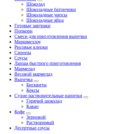
Шоколад
Шоколадные батончики
Шоколадные чипсы
Шоколадные яйца
Готовые завтраки
Попкорн
Смеси для приготовления выпечки
Маршмеллоу
Рисовые клецки
Сиропы
Соусы
Лапша быстрого приготовления
Мармелад
Весовой мармелад
Выпечка
Бисквиты
Кексы
Сухие растворительные напитки
Горячий шоколад
Какао
Кофе
Зерновой
Растворимый
Десертные соусы