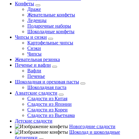
Конфеты
Драже
Жевательные конфеты
Леденцы
Подарочные наборы
Шоколадные конфеты
Чипсы и снэки
Картофельные чипсы
Снэки
Чипсы
Жевательная резинка
Печенье и вафли
Вафли
Печенье
Шоколадная и ореховая пасты
Шоколадная паста
Азиатские сладости
Сладости из Китая
Сладости из Японии
Сладости из Кореи
Сладости из Вьетнама
Детские сладости
Новогодние сладости
Шоколад и шоколадные
батончики