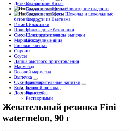
Детские сладости
Сладости из Китая
Сладости из Японии
Новогодние сладости
Сладости из Кореи
Шоколад и шоколадные
батончики
Сладости из Вьетнама
Готовые завтраки
Шоколад
Попкорн
Шоколадные батончики
Смеси для приготовления выпечки
Шоколадные чипсы
Маршмеллоу
Шоколадные яйца
Рисовые клецки
Сиропы
Соусы
Лапша быстрого приготовления
Мармелад
Весовой мармелад
Выпечка
Сухие растворительные напитки
Бисквиты
Кофе
Кексы
Горячий шоколад
Десертные соусы
Какао
Зерновой
Растворимый
Жевательный резинка Fini
watermelon, 90 г