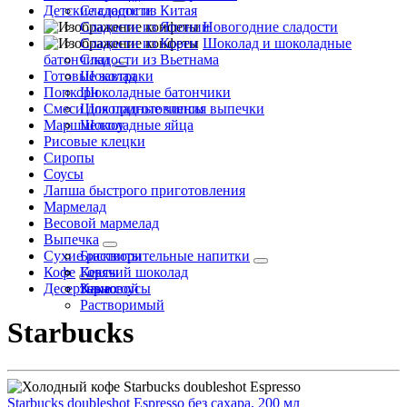
Детские сладости
Сладости из Китая
Сладости из Японии
Новогодние сладости
Сладости из Кореи
Шоколад и шоколадные
батончики
Сладости из Вьетнама
Готовые завтраки
Шоколад
Попкорн
Шоколадные батончики
Смеси для приготовления выпечки
Шоколадные чипсы
Маршмеллоу
Шоколадные яйца
Рисовые клецки
Сиропы
Соусы
Лапша быстрого приготовления
Мармелад
Весовой мармелад
Выпечка
Сухие растворительные напитки
Бисквиты
Кофе
Кексы
Горячий шоколад
Десертные соусы
Какао
Зерновой
Растворимый
Starbucks
Starbucks doubleshot Espresso без сахара, 200 мл