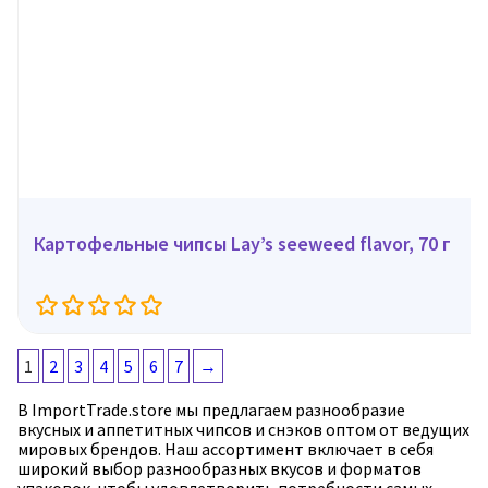
Картофельные чипсы Lay’s seeweed flavor, 70 г
1
2
3
4
5
6
7
→
В ImportTrade.store мы предлагаем разнообразие
вкусных и аппетитных чипсов и снэков оптом от ведущих
мировых брендов. Наш ассортимент включает в себя
широкий выбор разнообразных вкусов и форматов