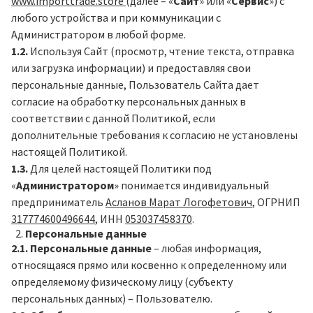
www
.importtrade.store
(далее – «
Сайт
» или «
Сервис
») с
любого устройства и при коммуникации с
Администратором в любой форме.
1.2.
Используя Cайт (просмотр, чтение текста, отправка
или загрузка информации) и предоставляя свои
персональные данные, Пользователь Сайта дает
согласие на обработку персональных данных в
соответствии с данной Политикой, если
дополнительные требования к согласию не установлены
настоящей Политикой.
1.3.
Для целей настоящей Политики под
«
Администратором
» понимается индивидуальный
предприниматель
Асланов Марат Логофетович
, ОГРНИП
317774600496644
, ИНН
053037458370
.
Персональные данные
2.1.
Персональные данные
– любая информация,
относящаяся прямо или косвенно к определенному или
определяемому физическому лицу (субъекту
персональных данных) – Пользователю.