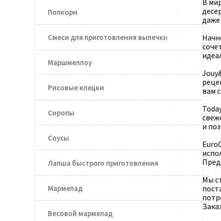
В ми
десе
Попкорн
даже
Смеси для приготовления выпечки
Начн
соче
идеал
Маршмеллоу
Jouy
реце
Рисовые клецки
вам 
Toda
Сиропы
свеж
и по
Соусы
EuroC
испо
Пред
Лапша быстрого приготовления
Мы с
Мармелад
пост
потр
Зака
Весовой мармелад