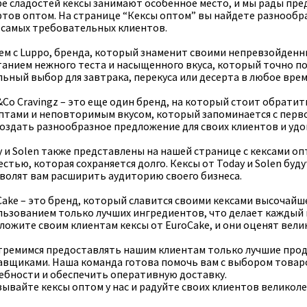
ре сладостей кексы занимают особенное место, и мы рады пр
ртов оптом. На странице “Кексы оптом” вы найдете разнообр
 самых требовательных клиентов.
ем с Luppo, бренда, который знаменит своими непревзойденн
танием нежного теста и насыщенного вкуса, который точно по
ьный выбор для завтрака, перекуса или десерта в любое врем
&Co Cravingz – это еще один бренд, на который стоит обрати
птами и неповторимым вкусом, который запоминается с перво
создать разнообразное предложение для своих клиентов и уд
y и Solen также представлены на нашей странице с кексами оп
естью, которая сохраняется долго. Кексы от Today и Solen бу
зволят вам расширить аудиторию своего бизнеса.
ake – это бренд, который славится своими кексами высочайше
льзованием только лучших ингредиентов, что делает каждый 
ложите своим клиентам кексы от EuroCake, и они оценят вел
тремимся предоставлять нашим клиентам только лучшие прод
авщиками. Наша команда готова помочь вам с выбором товар
ебности и обеспечить оперативную доставку.
зывайте кексы оптом у нас и радуйте своих клиентов великол