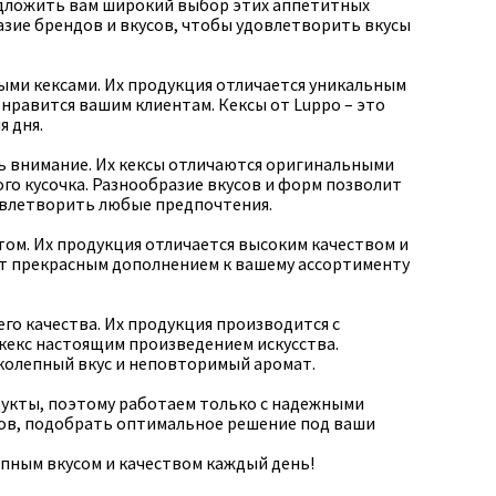
едложить вам широкий выбор этих аппетитных
азие брендов и вкусов, чтобы удовлетворить вкусы
ыми кексами. Их продукция отличается уникальным
нравится вашим клиентам. Кексы от Luppo – это
я дня.
ть внимание. Их кексы отличаются оригинальными
го кусочка. Разнообразие вкусов и форм позволит
овлетворить любые предпочтения.
том. Их продукция отличается высоким качеством и
дут прекрасным дополнением к вашему ассортименту
го качества. Их продукция производится с
кекс настоящим произведением искусства.
иколепный вкус и неповторимый аромат.
укты, поэтому работаем только с надежными
ов, подобрать оптимальное решение под ваши
епным вкусом и качеством каждый день!