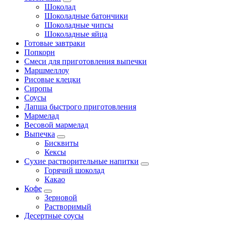
Шоколад
Шоколадные батончики
Шоколадные чипсы
Шоколадные яйца
Готовые завтраки
Попкорн
Смеси для приготовления выпечки
Маршмеллоу
Рисовые клецки
Сиропы
Соусы
Лапша быстрого приготовления
Мармелад
Весовой мармелад
Выпечка
Бисквиты
Кексы
Сухие растворительные напитки
Горячий шоколад
Какао
Кофе
Зерновой
Растворимый
Десертные соусы