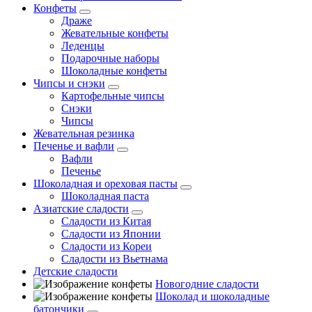
Конфеты
Драже
Жевательные конфеты
Леденцы
Подарочные наборы
Шоколадные конфеты
Чипсы и снэки
Картофельные чипсы
Снэки
Чипсы
Жевательная резинка
Печенье и вафли
Вафли
Печенье
Шоколадная и ореховая пасты
Шоколадная паста
Азиатские сладости
Сладости из Китая
Сладости из Японии
Сладости из Кореи
Сладости из Вьетнама
Детские сладости
Новогодние сладости
Шоколад и шоколадные
батончики