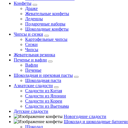
Конфеты
Драже
Жевательные конфеты
Леденцы
Подарочные наборы
Шоколадные конфеты
Чипсы и снэки
Картофельные чипсы
Снэки
Чипсы
Жевательная резинка
Печенье и вафли
Вафли
Печенье
Шоколадная и ореховая пасты
Шоколадная паста
Азиатские сладости
Сладости из Китая
Сладости из Японии
Сладости из Кореи
Сладости из Вьетнама
Детские сладости
Новогодние сладости
Шоколад и шоколадные батончи
Шоколад