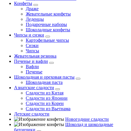
Конфеты
Драже
Жевательные конфеты
Леденцы
Подарочные наборы
Шоколадные конфеты
Чипсы и снэки
Картофельные чипсы
Снэки
Чипсы
Жевательная резинка
Печенье и вафли
Вафли
Печенье
Шоколадная и ореховая пасты
Шоколадная паста
Азиатские сладости
Сладости из Китая
Сладости из Японии
Сладости из Кореи
Сладости из Вьетнама
Детские сладости
Новогодние сладости
Шоколад и шоколадные
батончики