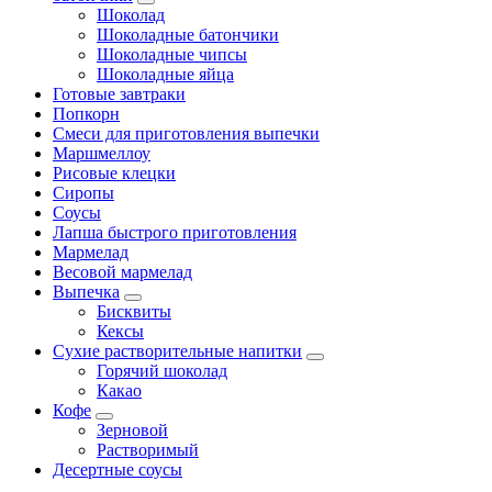
Шоколад
Шоколадные батончики
Шоколадные чипсы
Шоколадные яйца
Готовые завтраки
Попкорн
Смеси для приготовления выпечки
Маршмеллоу
Рисовые клецки
Сиропы
Соусы
Лапша быстрого приготовления
Мармелад
Весовой мармелад
Выпечка
Бисквиты
Кексы
Сухие растворительные напитки
Горячий шоколад
Какао
Кофе
Зерновой
Растворимый
Десертные соусы