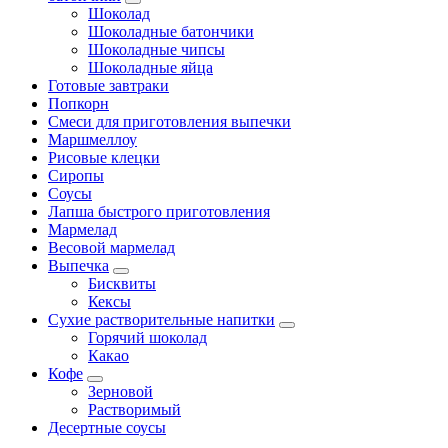
Шоколад
Шоколадные батончики
Шоколадные чипсы
Шоколадные яйца
Готовые завтраки
Попкорн
Смеси для приготовления выпечки
Маршмеллоу
Рисовые клецки
Сиропы
Соусы
Лапша быстрого приготовления
Мармелад
Весовой мармелад
Выпечка
Бисквиты
Кексы
Сухие растворительные напитки
Горячий шоколад
Какао
Кофе
Зерновой
Растворимый
Десертные соусы