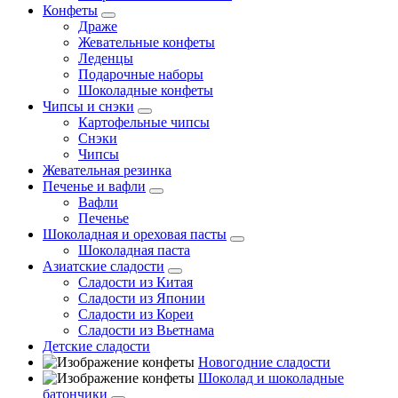
Конфеты
Драже
Жевательные конфеты
Леденцы
Подарочные наборы
Шоколадные конфеты
Чипсы и снэки
Картофельные чипсы
Снэки
Чипсы
Жевательная резинка
Печенье и вафли
Вафли
Печенье
Шоколадная и ореховая пасты
Шоколадная паста
Азиатские сладости
Сладости из Китая
Сладости из Японии
Сладости из Кореи
Сладости из Вьетнама
Детские сладости
Новогодние сладости
Шоколад и шоколадные
батончики