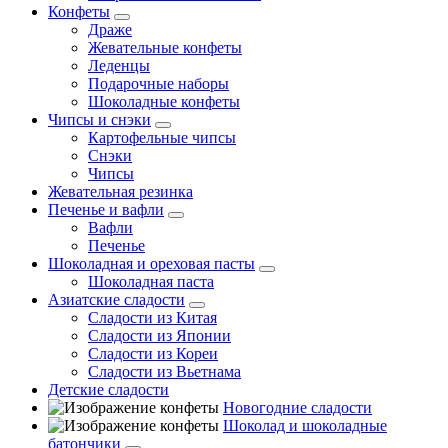
Конфеты
Драже
Жевательные конфеты
Леденцы
Подарочные наборы
Шоколадные конфеты
Чипсы и снэки
Картофельные чипсы
Снэки
Чипсы
Жевательная резинка
Печенье и вафли
Вафли
Печенье
Шоколадная и ореховая пасты
Шоколадная паста
Азиатские сладости
Сладости из Китая
Сладости из Японии
Сладости из Кореи
Сладости из Вьетнама
Детские сладости
Новогодние сладости
Шоколад и шоколадные
батончики