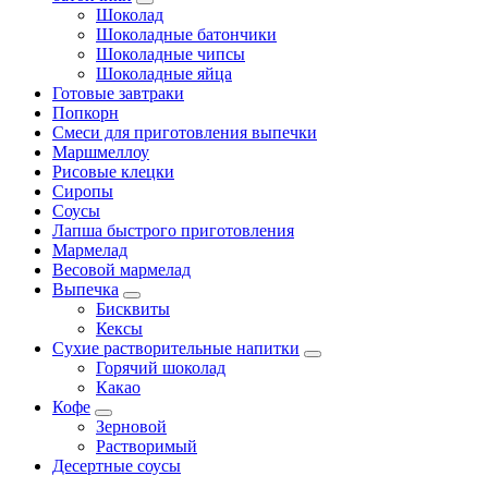
Шоколад
Шоколадные батончики
Шоколадные чипсы
Шоколадные яйца
Готовые завтраки
Попкорн
Смеси для приготовления выпечки
Маршмеллоу
Рисовые клецки
Сиропы
Соусы
Лапша быстрого приготовления
Мармелад
Весовой мармелад
Выпечка
Бисквиты
Кексы
Сухие растворительные напитки
Горячий шоколад
Какао
Кофе
Зерновой
Растворимый
Десертные соусы