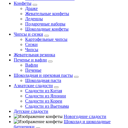
Конфеты
Драже
Жевательные конфеты
Леденцы
Подарочные наборы
Шоколадные конфеты
Чипсы и снэки
Картофельные чипсы
Снэки
Чипсы
Жевательная резинка
Печенье и вафли
Вафли
Печенье
Шоколадная и ореховая пасты
Шоколадная паста
Азиатские сладости
Сладости из Китая
Сладости из Японии
Сладости из Кореи
Сладости из Вьетнама
Детские сладости
Новогодние сладости
Шоколад и шоколадные
батончики