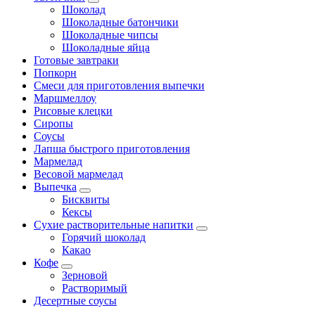
Шоколад
Шоколадные батончики
Шоколадные чипсы
Шоколадные яйца
Готовые завтраки
Попкорн
Смеси для приготовления выпечки
Маршмеллоу
Рисовые клецки
Сиропы
Соусы
Лапша быстрого приготовления
Мармелад
Весовой мармелад
Выпечка
Бисквиты
Кексы
Сухие растворительные напитки
Горячий шоколад
Какао
Кофе
Зерновой
Растворимый
Десертные соусы