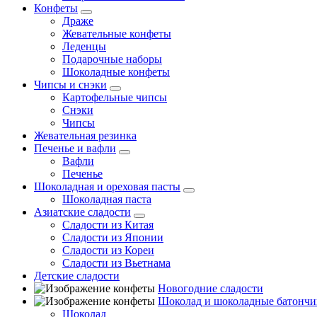
Конфеты
Драже
Жевательные конфеты
Леденцы
Подарочные наборы
Шоколадные конфеты
Чипсы и снэки
Картофельные чипсы
Снэки
Чипсы
Жевательная резинка
Печенье и вафли
Вафли
Печенье
Шоколадная и ореховая пасты
Шоколадная паста
Азиатские сладости
Сладости из Китая
Сладости из Японии
Сладости из Кореи
Сладости из Вьетнама
Детские сладости
Новогодние сладости
Шоколад и шоколадные батончи
Шоколад