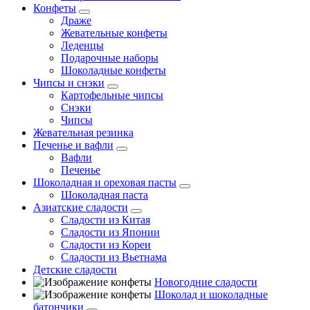
Конфеты
Драже
Жевательные конфеты
Леденцы
Подарочные наборы
Шоколадные конфеты
Чипсы и снэки
Картофельные чипсы
Снэки
Чипсы
Жевательная резинка
Печенье и вафли
Вафли
Печенье
Шоколадная и ореховая пасты
Шоколадная паста
Азиатские сладости
Сладости из Китая
Сладости из Японии
Сладости из Кореи
Сладости из Вьетнама
Детские сладости
Новогодние сладости
Шоколад и шоколадные
батончики