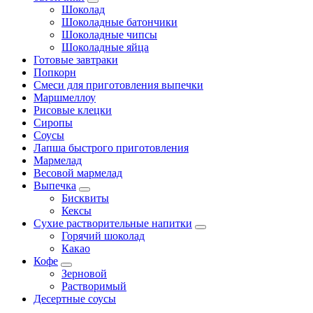
Шоколад
Шоколадные батончики
Шоколадные чипсы
Шоколадные яйца
Готовые завтраки
Попкорн
Смеси для приготовления выпечки
Маршмеллоу
Рисовые клецки
Сиропы
Соусы
Лапша быстрого приготовления
Мармелад
Весовой мармелад
Выпечка
Бисквиты
Кексы
Сухие растворительные напитки
Горячий шоколад
Какао
Кофе
Зерновой
Растворимый
Десертные соусы