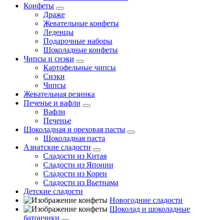
Конфеты
Драже
Жевательные конфеты
Леденцы
Подарочные наборы
Шоколадные конфеты
Чипсы и снэки
Картофельные чипсы
Снэки
Чипсы
Жевательная резинка
Печенье и вафли
Вафли
Печенье
Шоколадная и ореховая пасты
Шоколадная паста
Азиатские сладости
Сладости из Китая
Сладости из Японии
Сладости из Кореи
Сладости из Вьетнама
Детские сладости
Новогодние сладости
Шоколад и шоколадные
батончики