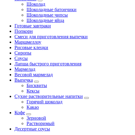
Шоколад
Шоколадные батончики
Шоколадные чипсы
Шоколадные яйца
Готовые завтраки
Попкорн
Смеси для приготовления выпечки
Маршмеллоу
Рисовые клецки
Сиропы
Соусы
Лапша быстрого приготовления
Мармелад
Весовой мармелад
Выпечка
Бисквиты
Кексы
Сухие растворительные напитки
Горячий шоколад
Какао
Кофе
Зерновой
Растворимый
Десертные соусы