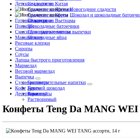
Детские сладости
Сладости из Китая
Сладости из Японии
Новогодние сладости
Сладости из Кореи
Шоколад и шоколадные батончи
Готовые завтраки
Сладости из Вьетнама
Шоколад
Попкорн
Шоколадные батончики
Смеси для приготовления выпечки
Шоколадные чипсы
Маршмеллоу
Шоколадные яйца
Рисовые клецки
Сиропы
Соусы
Лапша быстрого приготовления
Мармелад
Весовой мармелад
Выпечка
Сухие растворительные напитки
Бисквиты
Кофе
Кексы
Горячий шоколад
Десертные соусы
Какао
Зерновой
Растворимый
Конфеты Teng Da MANG WEI T