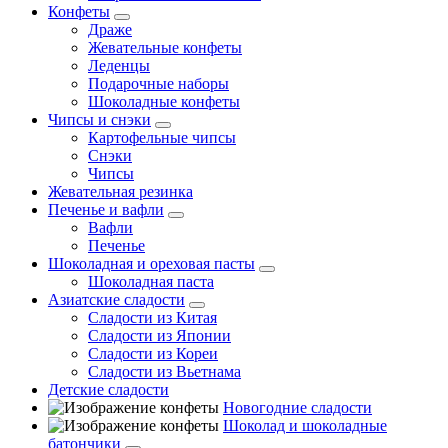
Конфеты
Драже
Жевательные конфеты
Леденцы
Подарочные наборы
Шоколадные конфеты
Чипсы и снэки
Картофельные чипсы
Снэки
Чипсы
Жевательная резинка
Печенье и вафли
Вафли
Печенье
Шоколадная и ореховая пасты
Шоколадная паста
Азиатские сладости
Сладости из Китая
Сладости из Японии
Сладости из Кореи
Сладости из Вьетнама
Детские сладости
Новогодние сладости
Шоколад и шоколадные
батончики