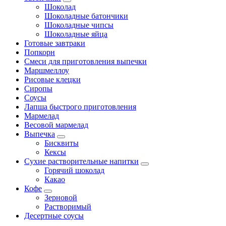
Шоколад
Шоколадные батончики
Шоколадные чипсы
Шоколадные яйца
Готовые завтраки
Попкорн
Смеси для приготовления выпечки
Маршмеллоу
Рисовые клецки
Сиропы
Соусы
Лапша быстрого приготовления
Мармелад
Весовой мармелад
Выпечка
Бисквиты
Кексы
Сухие растворительные напитки
Горячий шоколад
Какао
Кофе
Зерновой
Растворимый
Десертные соусы