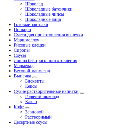
Шоколад
Шоколадные батончики
Шоколадные чипсы
Шоколадные яйца
Готовые завтраки
Попкорн
Смеси для приготовления выпечки
Маршмеллоу
Рисовые клецки
Сиропы
Соусы
Лапша быстрого приготовления
Мармелад
Весовой мармелад
Выпечка
Бисквиты
Кексы
Сухие растворительные напитки
Горячий шоколад
Какао
Кофе
Зерновой
Растворимый
Десертные соусы