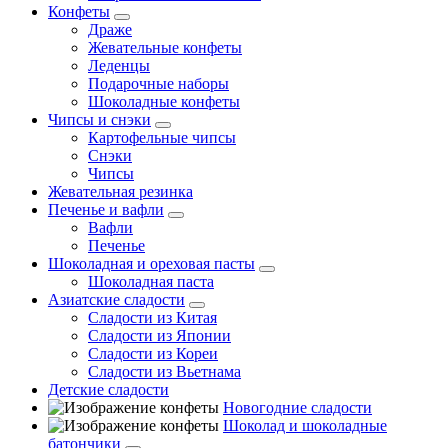
Конфеты
Драже
Жевательные конфеты
Леденцы
Подарочные наборы
Шоколадные конфеты
Чипсы и снэки
Картофельные чипсы
Снэки
Чипсы
Жевательная резинка
Печенье и вафли
Вафли
Печенье
Шоколадная и ореховая пасты
Шоколадная паста
Азиатские сладости
Сладости из Китая
Сладости из Японии
Сладости из Кореи
Сладости из Вьетнама
Детские сладости
Новогодние сладости
Шоколад и шоколадные
батончики