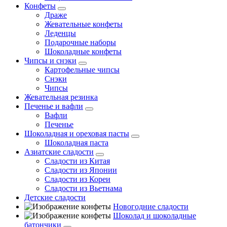
Конфеты
Драже
Жевательные конфеты
Леденцы
Подарочные наборы
Шоколадные конфеты
Чипсы и снэки
Картофельные чипсы
Снэки
Чипсы
Жевательная резинка
Печенье и вафли
Вафли
Печенье
Шоколадная и ореховая пасты
Шоколадная паста
Азиатские сладости
Сладости из Китая
Сладости из Японии
Сладости из Кореи
Сладости из Вьетнама
Детские сладости
Новогодние сладости
Шоколад и шоколадные
батончики