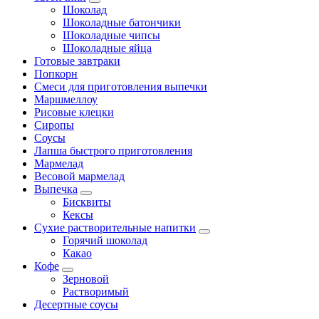
Шоколад
Шоколадные батончики
Шоколадные чипсы
Шоколадные яйца
Готовые завтраки
Попкорн
Смеси для приготовления выпечки
Маршмеллоу
Рисовые клецки
Сиропы
Соусы
Лапша быстрого приготовления
Мармелад
Весовой мармелад
Выпечка
Бисквиты
Кексы
Сухие растворительные напитки
Горячий шоколад
Какао
Кофе
Зерновой
Растворимый
Десертные соусы