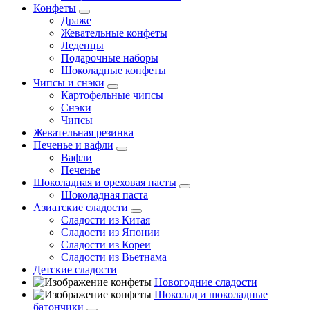
Конфеты
Драже
Жевательные конфеты
Леденцы
Подарочные наборы
Шоколадные конфеты
Чипсы и снэки
Картофельные чипсы
Снэки
Чипсы
Жевательная резинка
Печенье и вафли
Вафли
Печенье
Шоколадная и ореховая пасты
Шоколадная паста
Азиатские сладости
Сладости из Китая
Сладости из Японии
Сладости из Кореи
Сладости из Вьетнама
Детские сладости
Новогодние сладости
Шоколад и шоколадные
батончики