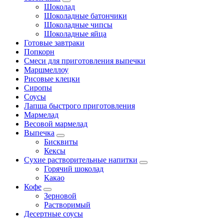
Шоколад
Шоколадные батончики
Шоколадные чипсы
Шоколадные яйца
Готовые завтраки
Попкорн
Смеси для приготовления выпечки
Маршмеллоу
Рисовые клецки
Сиропы
Соусы
Лапша быстрого приготовления
Мармелад
Весовой мармелад
Выпечка
Бисквиты
Кексы
Сухие растворительные напитки
Горячий шоколад
Какао
Кофе
Зерновой
Растворимый
Десертные соусы