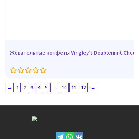
Жевательные конфеты Wrigley’s Doublemint Chewy 
←
1
2
3
4
5
…
10
11
12
→