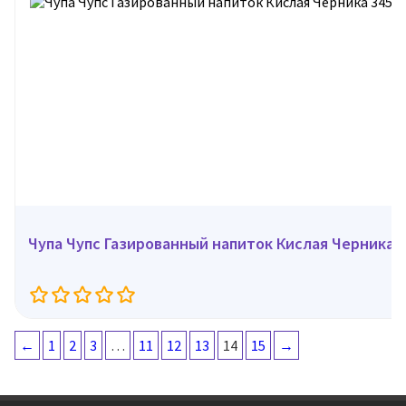
Чупа Чупс Газированный напиток Кислая Черника, 
←
1
2
3
…
11
12
13
14
15
→