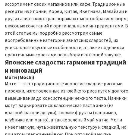
ассортимент своих магазинов или кафе. Традиционные
десерты из Японии, Кореи, Китая, Вьетнама, Малайзии и
других азиатских стран поражают многообразием форм,
вкусовых сочетаний и оригинальными ингредиентами. В
этой статье мы подробно рассмотрим самые
востребованные категории азиатских сладостей, их
уникальные вкусовые особенности, а также поделимся
практичными советами по выбору и оптовой закупке.
Японские сладости: гармония традиций
и инноваций
Моти (Mochi)
Моти — это традиционные японские сладкие рисовые
пирожки, изготовленные из клейкого риса путём долгого
вымешивания до консистенции нежного теста. Начинки
могут варьироваться: классическая паста анко (из
красной фасоли адзуки), свежие фрукты (например,
клубника или манго), а также зелёный чай матча. Моти
имеет мягкую, чуть жевательную текстуру и сладкий, но
при этом сдержанный вкус. При оптовой закупке