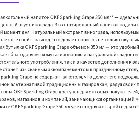
алкогольный напиток OKF Sparkling Grape 350 мл** — идеальн
щенный вкус винограда. Этот газированный напиток подарит 
й момент дня. Натуральный экстракт винограда, используемый
олезные свойства ягод, что делает напиток не только вкусным
я бутылка OKF Sparkling Grape объемом 350 мл — это удобный
жает благодаря мягкому газированию и натуральной сладости 
стоятельного употребления, так и в качестве дополнения к 
е станет изысканным аккомпанементом к праздничному столу,
parkling Grape не содержит алкоголя, что делает его подходя
чной альтернативой традиционным газировкам, радуя своих 
твом. OKF Sparkling Grape доступен для оптовых покупателей
оранов, магазинов и компаний, занимающихся организацией м
ите OKF Sparkling Grape 350 мл уже сегодня и откройте для 