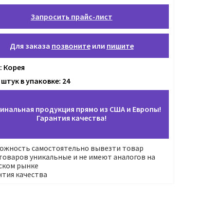
Запросить прайс-лист
Для заказа
позвоните
или
пишите
: Корея
штук в упаковке: 24
инальная продукция прямо из США и Европы!
Гарантия качества!
ожность самостоятельно вывезти товар
оваров уникальные и не имеют аналогов на
ском рынке
нтия качества