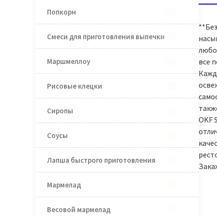
Попкорн
**Без
Смеси для приготовления выпечки
насы
любо
Маршмеллоу
все п
Кажда
осве
Рисовые клецки
само
такж
Сиропы
OKF S
отли
Соусы
качес
рест
Лапша быстрого приготовления
Закаж
Мармелад
Весовой мармелад