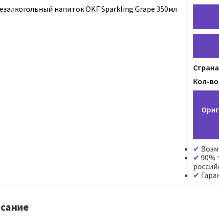
Страна
Кол-во 
Ориг
Возм
90% т
россий
Гара
сание