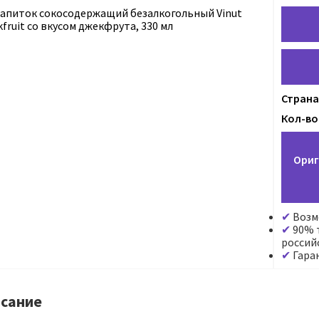
Страна
Кол-во 
Ориг
Возм
90% т
россий
Гара
сание