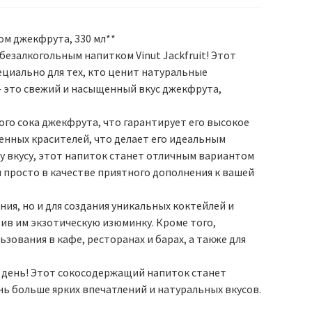
ом джекфрута, 330 мл**
езалкогольным напитком Vinut Jackfruit! Этот
ециально для тех, кто ценит натуральные
 — это свежий и насыщенный вкус джекфрута,
ого сока джекфрута, что гарантирует его высокое
енных красителей, что делает его идеальным
у вкусу, этот напиток станет отличным вариантом
и просто в качестве приятного дополнения к вашей
ния, но и для создания уникальных коктейлей и
вив им экзотическую изюминку. Кроме того,
зования в кафе, ресторанах и барах, а также для
й день! Этот сокосодержащий напиток станет
нь больше ярких впечатлений и натуральных вкусов.