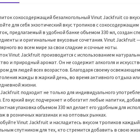
иток сокосодержащий безалкогольный Vinut Jackfruit со вкус
ойте для себя экзотический вкус тропиков с сокосодержащим б
ок, предлагаемый в удобной банке объемом 330 мл, создан сп
едиенты и оригинальные вкусовые сочетания. Vinut Jackfruit
ярного во всем мире за свои сладкие и сочные ноты.
ок Vinut Jackfruit производится с использованием натуральн
ство и природный аромат. Он не содержит алкоголя и искусств
ром для людей всех возрастов. Благодаря своему освежающем
утоления жажды в жаркий день, во время активного отдыха ил
едневной жизни.
 Jackfruit подходит не только для индивидуального употребле
. Его яркий вкус подчеркнет и обогатит любые напитки, доба
ктная упаковка объемом 330 мл делает его удобным для исполь
аж в розничных магазинах и на оптовых рынках.
обуйте Vinut Jackfruit и насладитесь вкусом тропиков кажды
льным спутником для тех, кто стремится добавить в свою жиз