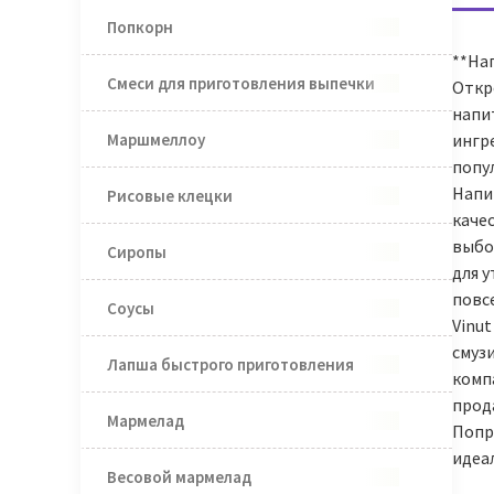
Попкорн
**Нап
Смеси для приготовления выпечки
Откр
напит
Маршмеллоу
ингр
попул
Напит
Рисовые клецки
каче
выбо
Сиропы
для 
повс
Соусы
Vinut
смузи
Лапша быстрого приготовления
компа
прод
Мармелад
Попр
идеа
Весовой мармелад