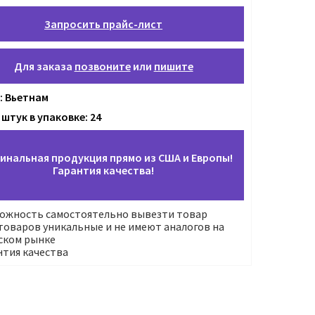
Запросить прайс-лист
Для заказа
позвоните
или
пишите
: Вьетнам
штук в упаковке: 24
инальная продукция прямо из США и Европы!
Гарантия качества!
ожность самостоятельно вывезти товар
оваров уникальные и не имеют аналогов на
ском рынке
нтия качества