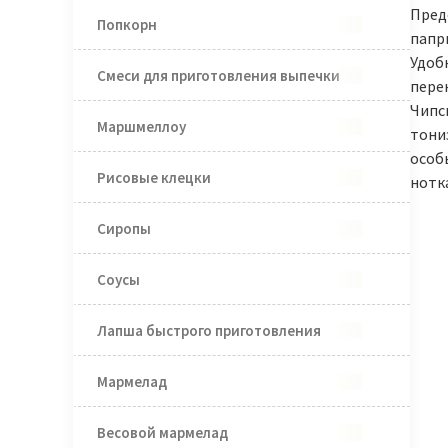
Пред
Попкорн
папри
Удоб
Смеси для приготовления выпечки
перек
Чипс
Маршмеллоу
тони
особ
Рисовые клецки
нотк
Сиропы
Соусы
Лапша быстрого приготовления
Мармелад
Весовой мармелад