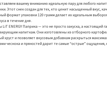
ставляем вашему вниманию идеальную пару для любого напитк
ки. Этот снек создан для тех, кто ценит насыщенный вкус, к
ный формат упаковки 120 грамм делает их идеальным выбором 
уса в течение дня .
ы LiT ENERGY Паприка — это не просто закуска, а настоящий 
зирующим напиткам. Они изготовлены из отборного картофел
ый хруст и позволяет вкусовым добавкам раскрыться максимал
ами чеснока и пряностей дарит те самые “острые” ощущения, 