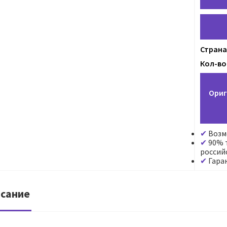
Страна
Кол-во
Ориг
Возм
90% т
россий
Гара
сание