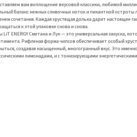
ставляем вам воплощение вкусовой классики, любимой миллио
льный баланс нежных сливочных ноток и пикантной остроты л
енем сочетания. Каждая хрустящая долька дарит настоящее га
ащаться к этой упаковке снова и снова.
ы LiT ENERGY Сметана и Лук — это универсальная закуска, ко
ртимента. Рифленая форма чипсов обеспечивает особый хруст
рыться, создавая насыщенный, многогранный вкус. Это именно
ассическими лимонадами, и с тонизирующими энергетическими 