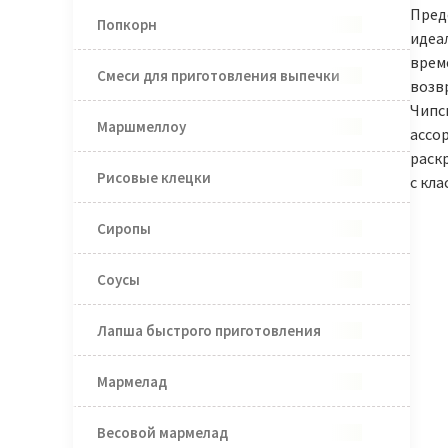
Пред
Попкорн
идеа
врем
Смеси для приготовления выпечки
возвр
Чипс
Маршмеллоу
ассо
раск
Рисовые клецки
с кл
Сиропы
Соусы
Лапша быстрого приготовления
Мармелад
Весовой мармелад