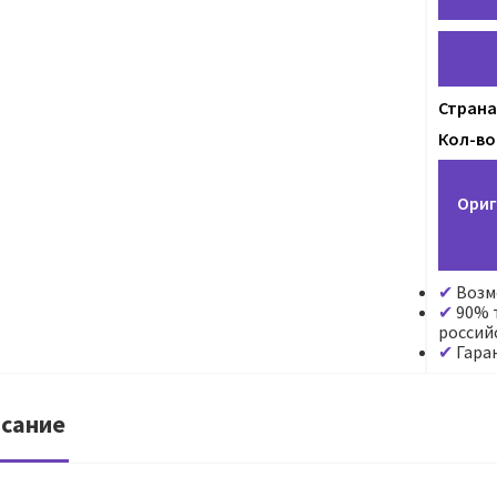
Страна
Кол-во
Ориг
Возм
90% т
россий
Гара
сание