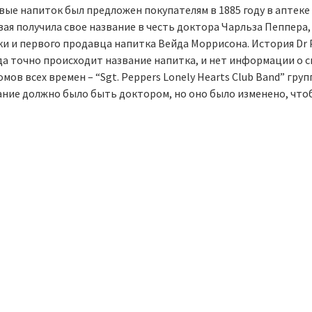
ые напиток был предложен покупателям в 1885 году в аптеке Mo
вая получила свое название в честь доктора Чарльза Пеппера
ки и первого продавца напитка Вейда Моррисона. История Dr 
да точно происходит название напитка, и нет информации о с
мов всех времен – “Sgt. Peppers Lonely Hearts Club Band” гру
ание должно было быть доктором, но оно было изменено, что