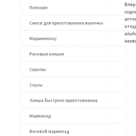
Вперв
Попкорн
содо
апте
Смеси для приготовления выпечки
отку
альбо
Маршмеллоу
назв
Рисовые клецки
Сиропы
Соусы
Лапша быстрого приготовления
Мармелад
Весовой мармелад