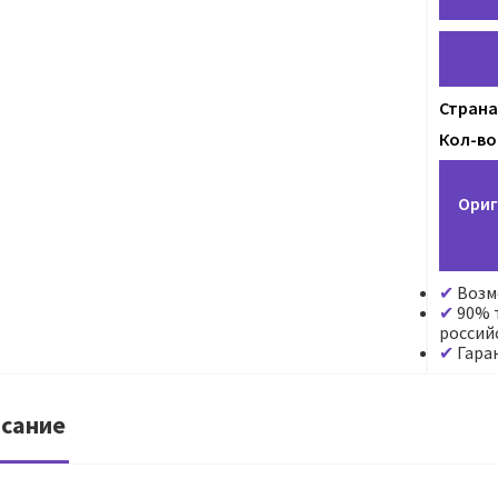
Страна
Кол-во 
Ориг
Возм
90% т
россий
Гара
сание