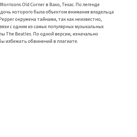
rrisons Old Corner в Вахо, Техас. По легенде
, дочь которого была объектом внимания владельца
Pepper окружена тайнами, так как неизвестно,
вязи с одним из самых популярных музыкальных
ппы The Beatles. По одной версии, изначально
бы избежать обвинений в плагиате.