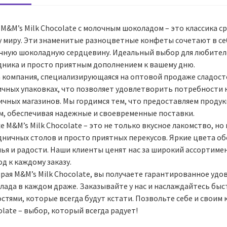
 M&M’s Milk Chocolate с молочным шоколадом – это классика с
у миру. Эти знаменитые разноцветные конфеты сочетают в се
чную шоколадную сердцевину. Идеальный выбор для любител
дника и просто приятным дополнением к вашему дню.
 компания, специализирующаяся на оптовой продаже сладостей
ичных упаковках, что позволяет удовлетворить потребности к
ичных магазинов. Мы гордимся тем, что предоставляем проду
м, обеспечивая надежные и своевременные поставки.
 M&M’s Milk Chocolate – это не только вкусное лакомство, н
дничных столов и просто приятных перекусов. Яркие цвета о
лья и радости. Наши клиенты ценят нас за широкий ассортим
д к каждому заказу.
рая M&M’s Milk Chocolate, вы получаете гарантированное удо
лада в каждом драже. Заказывайте у нас и наслаждайтесь бы
остями, которые всегда будут кстати. Позвольте себе и свои
late – выбор, который всегда радует!