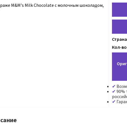
Страна
Кол-во 
Ориг
Возм
90% т
россий
Гара
сание