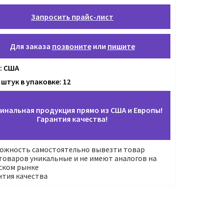
Запросить прайс-лист
Для заказа
позвоните
или
пишите
: США
штук в упаковке: 12
инальная продукция прямо из США и Европы!
Гарантия качества!
ожность самостоятельно вывезти товар
оваров уникальные и не имеют аналогов на
ском рынке
нтия качества