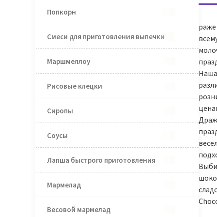
Попкорн
раже
Смеси для приготовления выпечки
всем
моло
Маршмеллоу
праз
Наша
разл
Рисовые клецки
розн
цена
Сиропы
Драже
праз
Соусы
весе
подхо
Лапша быстрого приготовления
Выби
шоко
Мармелад
слад
Choco
Весовой мармелад