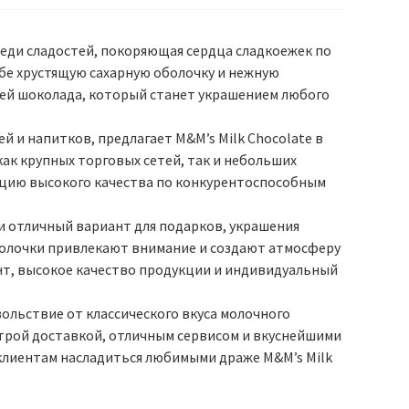
реди сладостей, покоряющая сердца сладкоежек по
бе хрустящую сахарную оболочку и нежную
ей шоколада, который станет украшением любого
 и напитков, предлагает M&M’s Milk Chocolate в
ак крупных торговых сетей, так и небольших
кцию высокого качества по конкурентоспособным
о и отличный вариант для подарков, украшения
болочки привлекают внимание и создают атмосферу
ент, высокое качество продукции и индивидуальный
вольствие от классического вкуса молочного
строй доставкой, отличным сервисом и вкуснейшими
м клиентам насладиться любимыми драже M&M’s Milk