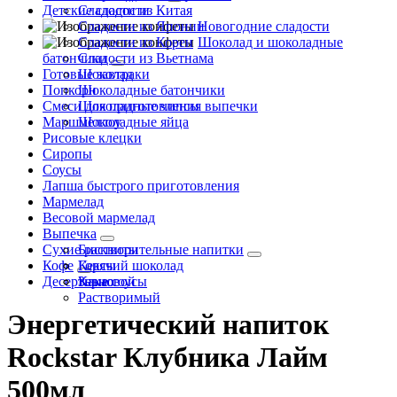
Детские сладости
Сладости из Китая
Сладости из Японии
Новогодние сладости
Сладости из Кореи
Шоколад и шоколадные
батончики
Сладости из Вьетнама
Готовые завтраки
Шоколад
Попкорн
Шоколадные батончики
Смеси для приготовления выпечки
Шоколадные чипсы
Маршмеллоу
Шоколадные яйца
Рисовые клецки
Сиропы
Соусы
Лапша быстрого приготовления
Мармелад
Весовой мармелад
Выпечка
Сухие растворительные напитки
Бисквиты
Кофе
Кексы
Горячий шоколад
Десертные соусы
Какао
Зерновой
Растворимый
Энергетический напиток
Rockstar Клубника Лайм
500мл