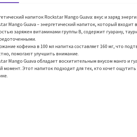
етический напиток Rockstar Mango Guava: вкус и заряд энерги
star Mango Guava – энергетический напиток, который входит 
остью заряжен витаминами группы В, содержит гуарану, таури
средоточенными.
жание кофеина в 100 мл напитка составляет 160 мг, что подт
стно, помогают улучшить внимание.
star Mango Guava обладает восхитительным вкусом манго и гу
 момент. Этот напиток подходит для тех, кто хочет ощутить 
ике.