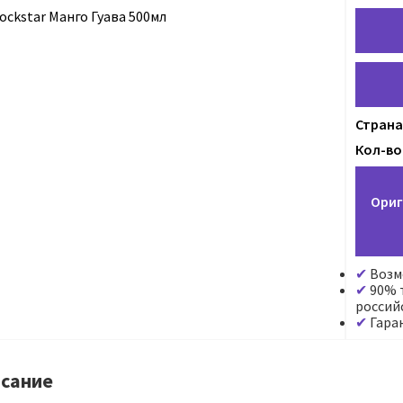
Страна
Кол-во 
Ориг
Возм
90% т
россий
Гара
сание