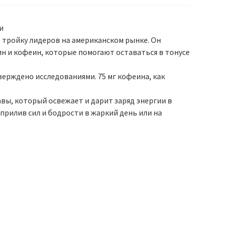
и
в тройку лидеров на американском рынке. Он
н и кофеин, которые помогают оставаться в тонусе
верждено исследованиями. 75 мг кофеина, как
авы, который освежает и дарит заряд энергии в
прилив сил и бодрости в жаркий день или на