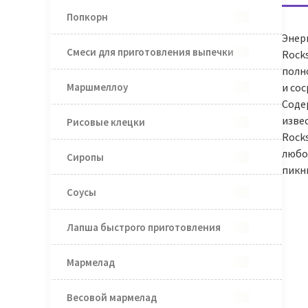
Попкорн
Энерг
Смеси для приготовления выпечки
Rock
полн
Маршмеллоу
и со
Содер
изве
Рисовые клецки
Rock
любой
Сиропы
пикн
Соусы
Лапша быстрого приготовления
Мармелад
Весовой мармелад