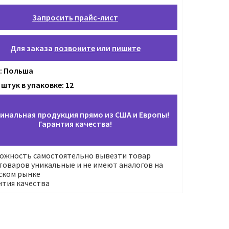
Запросить прайс-лист
Для заказа
позвоните
или
пишите
: Польша
штук в упаковке: 12
инальная продукция прямо из США и Европы!
Гарантия качества!
ожность самостоятельно вывезти товар
оваров уникальные и не имеют аналогов на
ском рынке
нтия качества