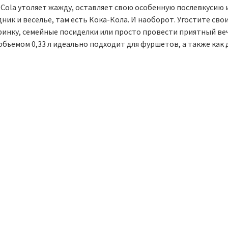
Cola утоляет жажду, оставляет свою особенную послевкусию и
ник и веселье, там есть Кока-Кола. И наоборот. Угостите сво
ринку, семейные посиделки или просто провести приятный ве
объемом 0,33 л идеально подходит для фуршетов, а также как 