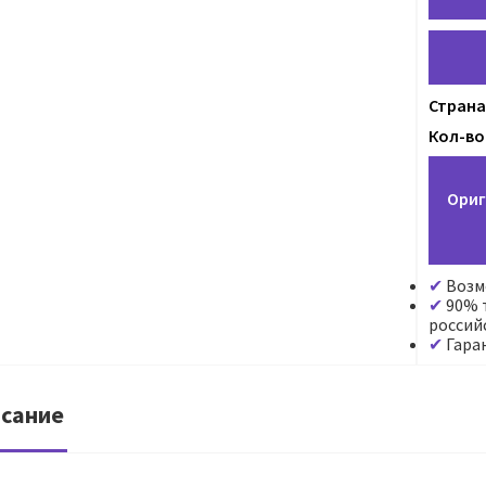
Страна
Кол-во 
Ориг
Возм
90% т
россий
Гара
сание