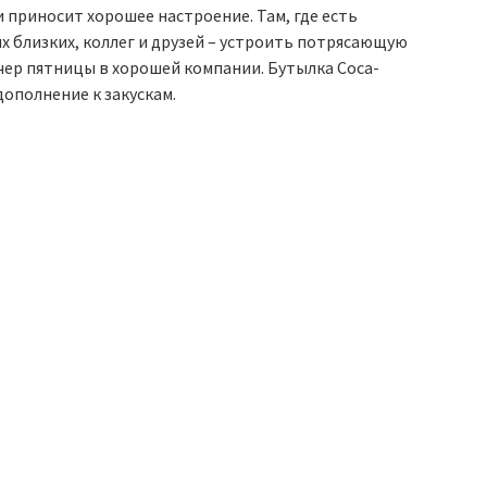
 приносит хорошее настроение. Там, где есть
их близких, коллег и друзей – устроить потрясающую
чер пятницы в хорошей компании. Бутылка Coca-
дополнение к закускам.