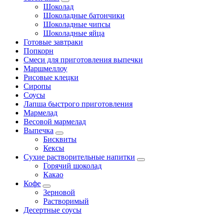
Шоколад
Шоколадные батончики
Шоколадные чипсы
Шоколадные яйца
Готовые завтраки
Попкорн
Смеси для приготовления выпечки
Маршмеллоу
Рисовые клецки
Сиропы
Соусы
Лапша быстрого приготовления
Мармелад
Весовой мармелад
Выпечка
Бисквиты
Кексы
Сухие растворительные напитки
Горячий шоколад
Какао
Кофе
Зерновой
Растворимый
Десертные соусы