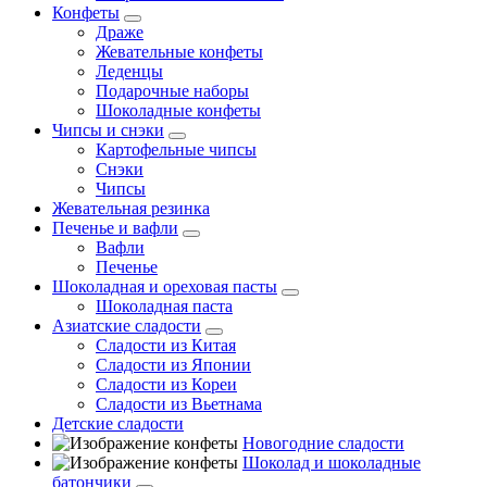
Конфеты
Драже
Жевательные конфеты
Леденцы
Подарочные наборы
Шоколадные конфеты
Чипсы и снэки
Картофельные чипсы
Снэки
Чипсы
Жевательная резинка
Печенье и вафли
Вафли
Печенье
Шоколадная и ореховая пасты
Шоколадная паста
Азиатские сладости
Сладости из Китая
Сладости из Японии
Сладости из Кореи
Сладости из Вьетнама
Детские сладости
Новогодние сладости
Шоколад и шоколадные
батончики