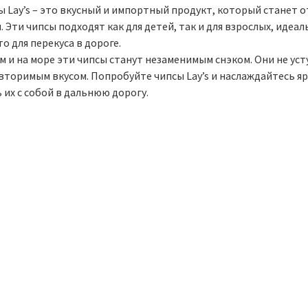
ы Lay’s – это вкусный и импортный продукт, который станет 
. Эти чипсы подходят как для детей, так и для взрослых, идеа
о для перекуса в дороге.
м и на море эти чипсы станут незаменимым снэком. Они не ус
вторимым вкусом. Попробуйте чипсы Lay’s и наслаждайтесь я
 их с собой в дальнюю дорогу.