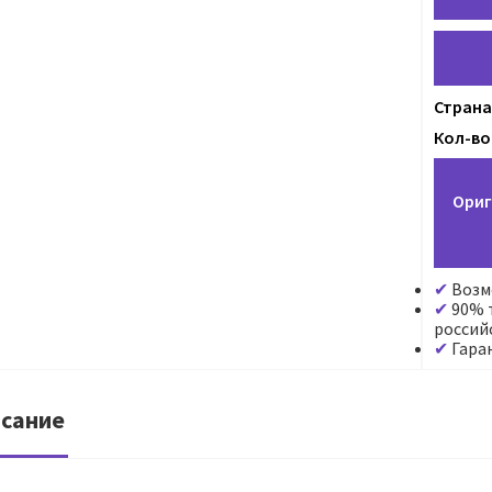
Страна
Кол-во 
Ориг
Возм
90% т
россий
Гара
сание