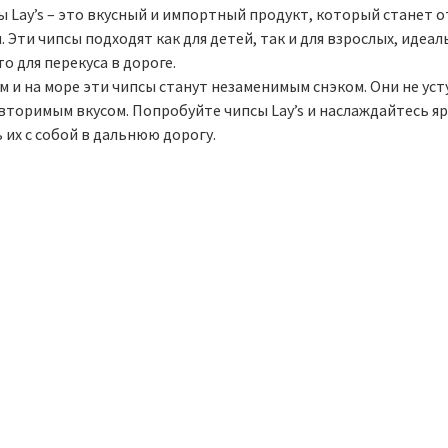
ы Lay’s – это вкусный и импортный продукт, который станет 
. Эти чипсы подходят как для детей, так и для взрослых, идеа
о для перекуса в дороге.
м и на море эти чипсы станут незаменимым снэком. Они не ус
вторимым вкусом. Попробуйте чипсы Lay’s и наслаждайтесь я
 их с собой в дальнюю дорогу.