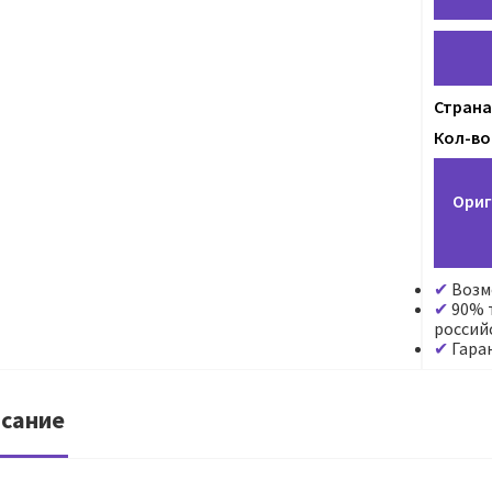
Страна
Кол-во 
Ориг
Возм
90% т
россий
Гара
сание