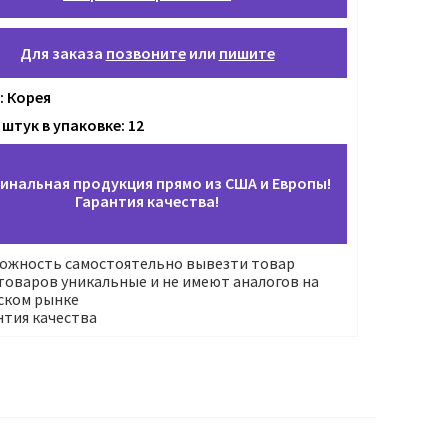
Для заказа
позвоните
или
пишите
: Корея
штук в упаковке: 12
инальная продукция прямо из США и Европы!
Гарантия качества!
ожность самостоятельно вывезти товар
оваров уникальные и не имеют аналогов на
ском рынке
нтия качества