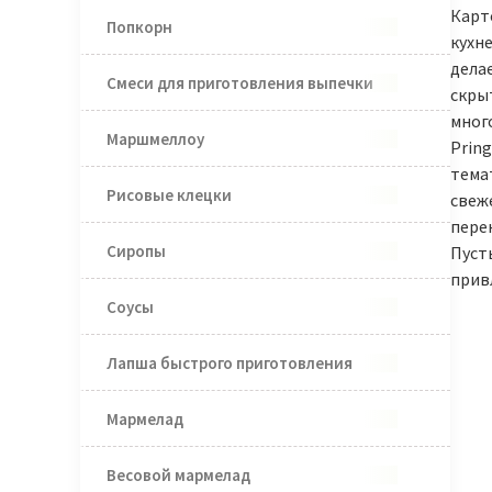
Карт
Попкорн
кухн
дела
Смеси для приготовления выпечки
скры
мног
Маршмеллоу
Pring
тема
Рисовые клецки
свеж
перек
Сиропы
Пусть
прив
Соусы
Лапша быстрого приготовления
Мармелад
Весовой мармелад