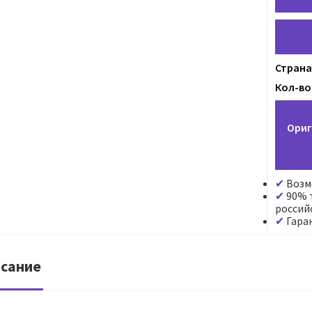
Страна
Кол-во 
Ориг
Возм
90% т
россий
Гара
сание