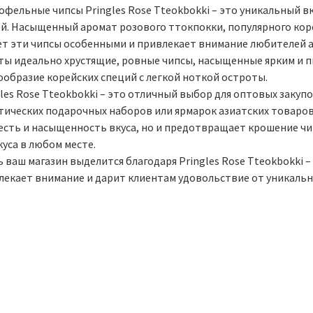
офельные чипсы Pringles Rose Tteokbokki – это уникальный 
ей. Насыщенный аромат розового ттокпокки, популярного коре
ет эти чипсы особенными и привлекает внимание любителей аз
ты идеально хрустящие, ровные чипсы, насыщенные ярким и п
ообразие корейских специй с легкой ноткой остроты.
les Rose Tteokbokki – это отличный выбор для оптовых закуп
тических подарочных наборов или ярмарок азиатских товаров.
есть и насыщенность вкуса, но и предотвращает крошение чи
уса в любом месте.
 ваш магазин выделится благодаря Pringles Rose Tteokbokki 
лекает внимание и дарит клиентам удовольствие от уникально