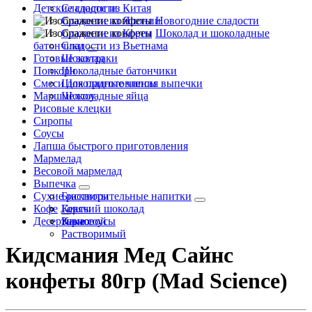
Детские сладости
Сладости из Китая
Сладости из Японии
Новогодние сладости
Сладости из Кореи
Шоколад и шоколадные
батончики
Сладости из Вьетнама
Готовые завтраки
Шоколад
Попкорн
Шоколадные батончики
Смеси для приготовления выпечки
Шоколадные чипсы
Маршмеллоу
Шоколадные яйца
Рисовые клецки
Сиропы
Соусы
Лапша быстрого приготовления
Мармелад
Весовой мармелад
Выпечка
Сухие растворительные напитки
Бисквиты
Кофе
Кексы
Горячий шоколад
Десертные соусы
Какао
Зерновой
Растворимый
Кидсмания Мед Сайнс
конфеты 80гр (Mad Science)