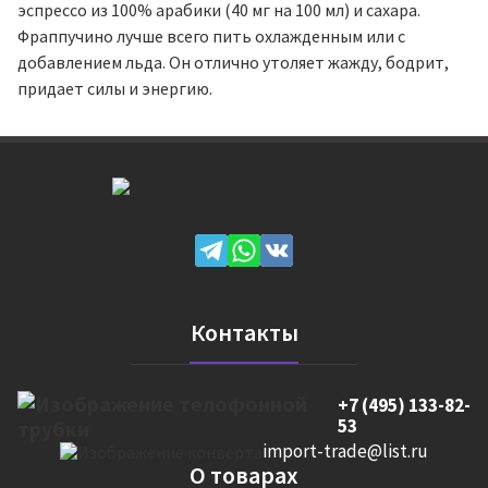
эспрессо из 100% арабики (40 мг на 100 мл) и сахара.
Фраппучино лучше всего пить охлажденным или с
добавлением льда. Он отлично утоляет жажду, бодрит,
придает силы и энергию.
Контакты
+7 (495) 133-82-
53
import-trade@list.ru
О товарах