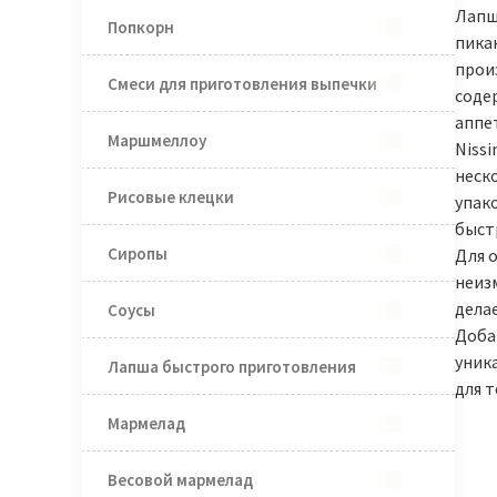
Лапша
Попкорн
пика
прои
Смеси для приготовления выпечки
соде
аппе
Маршмеллоу
Nissi
неск
Рисовые клецки
упако
быст
Сиропы
Для о
неиз
дела
Соусы
Добав
уник
Лапша быстрого приготовления
для 
Мармелад
Весовой мармелад