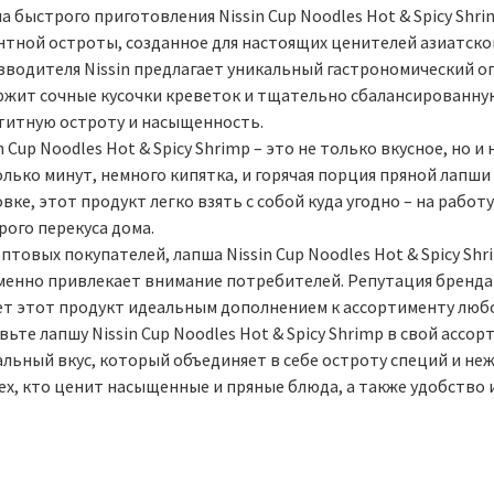
 быстрого приготовления Nissin Cup Noodles Hot & Spicy Shr
нтной остроты, созданное для настоящих ценителей азиатской
зводителя Nissin предлагает уникальный гастрономический оп
ржит сочные кусочки креветок и тщательно сбалансированную
титную остроту и насыщенность.
n Cup Noodles Hot & Spicy Shrimp – это не только вкусное, но
олько минут, немного кипятка, и горячая порция пряной лапш
вке, этот продукт легко взять с собой куда угодно – на работу
рого перекуса дома.
птовых покупателей, лапша Nissin Cup Noodles Hot & Spicy Sh
менно привлекает внимание потребителей. Репутация бренда Ni
ет этот продукт идеальным дополнением к ассортименту любо
ьте лапшу Nissin Cup Noodles Hot & Spicy Shrimp в свой асс
альный вкус, который объединяет в себе остроту специй и не
тех, кто ценит насыщенные и пряные блюда, а также удобство 