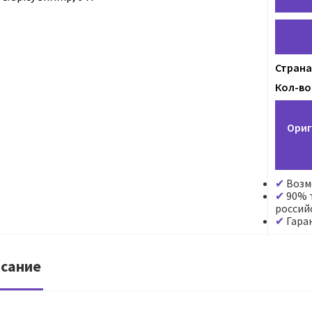
Страна
Кол-во
Ориг
Возм
90% т
россий
Гара
сание