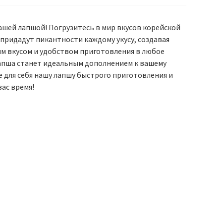
ашей лапшой! Погрузитесь в мир вкусов корейской
придадут пикантности каждому укусу, создавая
м вкусом и удобством приготовления в любое
лапша станет идеальным дополнением к вашему
 для себя нашу лапшу быстрого приготовления и
ас время!