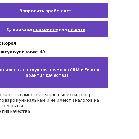
Запросить прайс-лист
Для заказа
позвоните
или
пишите
: Корея
штук в упаковке: 40
инальная продукция прямо из США и Европы!
Гарантия качества!
ожность самостоятельно вывезти товар
оваров уникальные и не имеют аналогов на
ском рынке
нтия качества