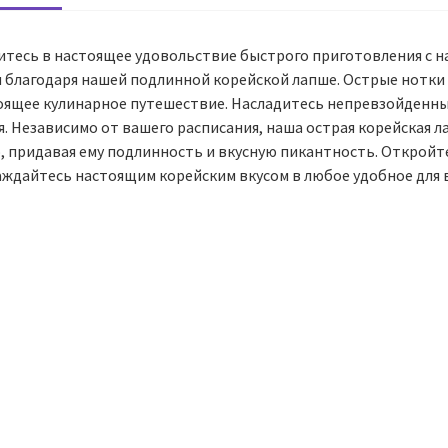
итесь в настоящее удовольствие быстрого приготовления с н
и благодаря нашей подлинной корейской лапше. Острые нотки 
оящее кулинарное путешествие. Насладитесь непревзойденны
я. Независимо от вашего расписания, наша острая корейская 
, придавая ему подлинность и вкусную пикантность. Откройте
аждайтесь настоящим корейским вкусом в любое удобное для в