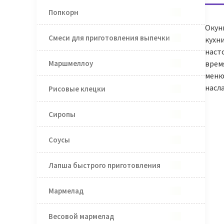
Попкорн
Окун
Смеси для приготовления выпечки
кухн
наст
Маршмеллоу
врем
меню
насл
Рисовые клецки
Сиропы
Соусы
Лапша быстрого приготовления
Мармелад
Весовой мармелад