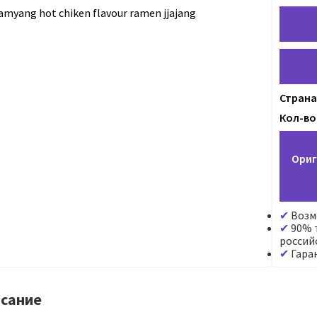
Страна
Кол-во 
Ориг
Возм
90% т
россий
Гара
сание