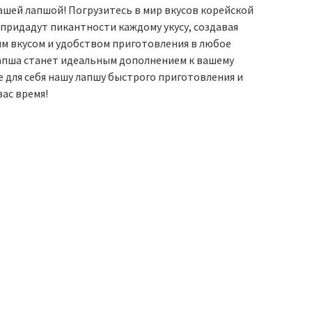
ашей лапшой! Погрузитесь в мир вкусов корейской
придадут пикантности каждому укусу, создавая
м вкусом и удобством приготовления в любое
лапша станет идеальным дополнением к вашему
 для себя нашу лапшу быстрого приготовления и
ас время!