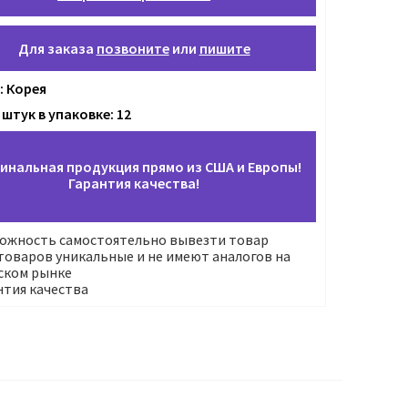
Для заказа
позвоните
или
пишите
: Корея
штук в упаковке: 12
инальная продукция прямо из США и Европы!
Гарантия качества!
ожность самостоятельно вывезти товар
оваров уникальные и не имеют аналогов на
ском рынке
нтия качества