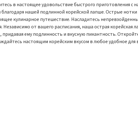
итесь в настоящее удовольствие быстрого приготовления с н
и благодаря нашей подлинной корейской лапше. Острые нотки 
оящее кулинарное путешествие. Насладитесь непревзойденны
я. Независимо от вашего расписания, наша острая корейская 
, придавая ему подлинность и вкусную пикантность. Откройте
аждайтесь настоящим корейским вкусом в любое удобное для в