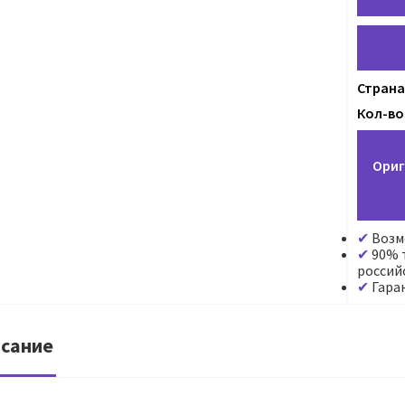
Страна
Кол-во 
Ориг
Возм
90% т
россий
Гара
сание