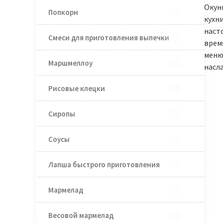
Окун
Попкорн
кухн
наст
Смеси для приготовления выпечки
врем
меню
Маршмеллоу
насл
Рисовые клецки
Сиропы
Соусы
Лапша быстрого приготовления
Мармелад
Весовой мармелад